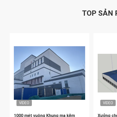
TOP SẢN
VIDEO
VIDEO
Kho thép tiền chế kết cấu chống
Hợp kim 