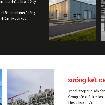
im loại Nhà tiền chế Xây
ền Lắp đặt nhanh Chống
n Nhà máy sản xuất
xưởng kết c
Cơ cấu thép đúc sẵn bền
Xưởng sản xuất kim loại 
Thép nhựa nhựa