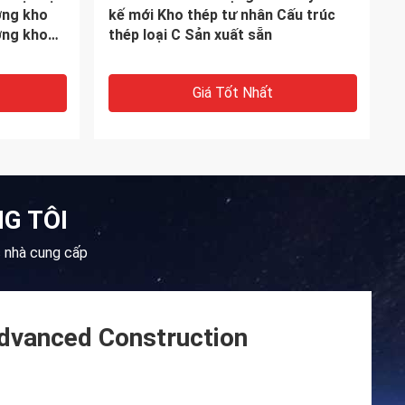
trúc thép nhẹ cho kho dự chế
Giá Tốt Nhất
G TÔI
c nhà cung cấp
Advanced Construction