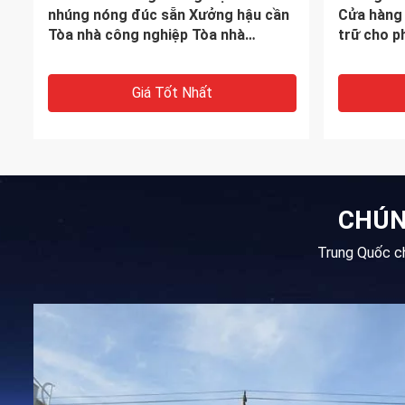
cháy cho ngoài trời
kho thép 
Giá Tốt Nhất
CHÚN
Trung Quốc ch