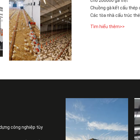
cho 200000 gà thịt
Chuồng gà kết cấu thép c
Các tòa nhà cấu trúc th
Tìm hiểu thêm>>
 dựng công nghiệp tùy