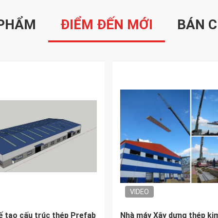
 PHẨM
ĐIỂM ĐẾN MỚI
BÁN C
VIDEO
nhôm công nghiệp Tòa nhà
Hangar Garage Xây dựng k