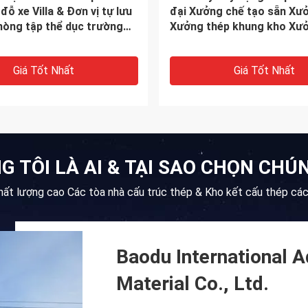
tiền chế có thể tùy chỉnh
loại Prefab tuổi thọ dài
Giá Tốt Nhất
Giá Tốt Nhất
G TÔI LÀ AI & TẠI SAO CHỌN CHÚN
ất lượng cao Các tòa nhà cấu trúc thép & Kho kết cấu thép cá
Baodu International 
Material Co., Ltd.