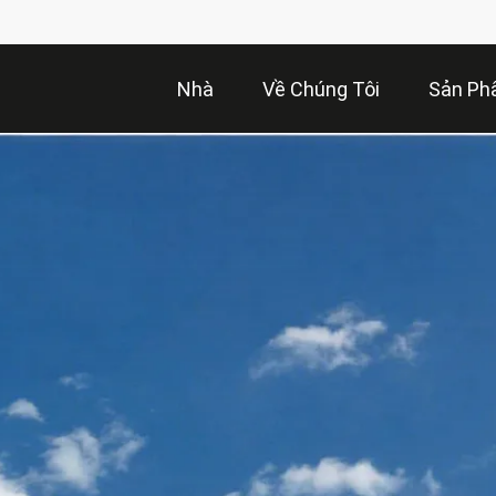
Nhà
Về Chúng Tôi
Sản P