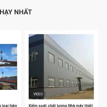
HẠY NHẤT
VIDEO
ho kim
Bức nhà bằng thép 40x60 với cấu