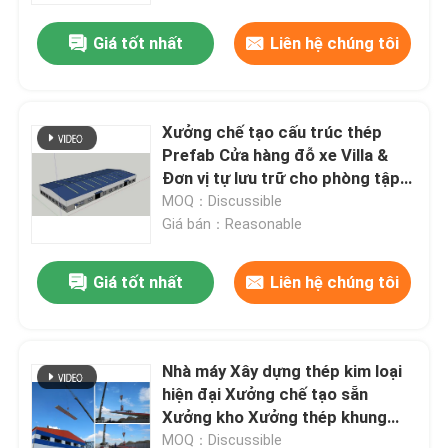
Giá tốt nhất
Liên hệ chúng tôi
Xưởng chế tạo cấu trúc thép
Prefab Cửa hàng đỗ xe Villa &
Đơn vị tự lưu trữ cho phòng tập
thể dục trường học Thép Hangar
MOQ：Discussible
Tòa nhà kim loại Sử dụng kho
Giá bán：Reasonable
Giá tốt nhất
Liên hệ chúng tôi
Trang chủ
Nhà máy Xây dựng thép kim loại
Các sản phẩm
hiện đại Xưởng chế tạo sẵn
Xưởng kho Xưởng thép khung
kho Xưởng kho Xưởng bán
Về chúng tôi
MOQ：Discussible