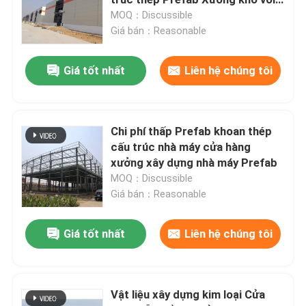
tấm thép màu
MOQ：Discussible
Giá bán：Reasonable
Các tấm sandwich cách nhiệt
Giá tốt nhất
Liên hệ chúng tôi
Kho thép tiền chế
kết cấu thép mô-đun
Chi phí thấp Prefab khoan thép
cấu trúc nhà máy cửa hàng
xưởng xây dựng nhà máy Prefab
vật liệu xây dựng kim loại
MOQ：Discussible
Giá bán：Reasonable
Giá tốt nhất
Liên hệ chúng tôi
Vật liệu xây dựng kim loại Cửa