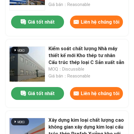
Giá bán：Reasonable
Tham quan nhà máy
Giá tốt nhất
Liên hệ chúng tôi
Kiểm soát chất lượng
Kiểm soát chất lượng Nhà máy
Liên hệ chúng tôi
thiết kế mới Kho thép tư nhân
Cấu trúc thép loại C Sản xuất sẵn
MOQ：Discussible
Yêu cầu báo giá
Giá bán：Reasonable
Các tòa nhà cấu trúc thép
Giá tốt nhất
Liên hệ chúng tôi
Kho kết cấu thép
Xây dựng kim loại chất lượng cao
không gian xây dựng kim loại cấu
xưởng kết cấu thép
trúc thép Prefab Xưởng kho với