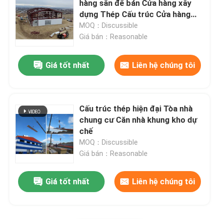
hàng sẵn để bán Cửa hàng xây
dựng Thép Cấu trúc Cửa hàng
kim loại Cấu trúc xây dựng
MOQ：Discussible
thương mại
Giá bán：Reasonable
Giá tốt nhất
Liên hệ chúng tôi
Cấu trúc thép hiện đại Tòa nhà
chung cư Căn nhà khung kho dự
chế
MOQ：Discussible
Giá bán：Reasonable
Giá tốt nhất
Liên hệ chúng tôi