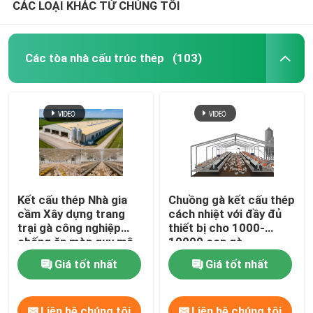
CÁC LOẠI KHÁC TỪ CHÚNG TÔI
Các tòa nhà cấu trúc thép
(103)
Kết cấu thép Nhà gia
Chuồng gà kết cấu thép
cầm Xây dựng trang
cách nhiệt với đầy đủ
trại gà công nghiệp
thiết bị cho 1000-
chống ăn mòn quy mô
10000 con gà
lớn cho 200000 gà thịt
Giá tốt nhất
Giá tốt nhất
Liên hệ chúng tôi
Liên hệ chúng tôi