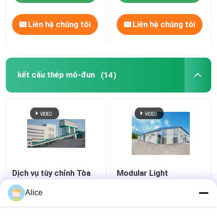
Liên hệ chúng tôi
Liên hệ chúng tôi
kết cấu thép mô-đun
(14)
Dịch vụ tùy chỉnh Tòa
Modular Light
nhà thép mô-đun, Tòa
Prefabricated Steel
nhà kho sẵn chế tạo
Structure Building
Alice
Bảo trì thấp
Workshop Kho hàng