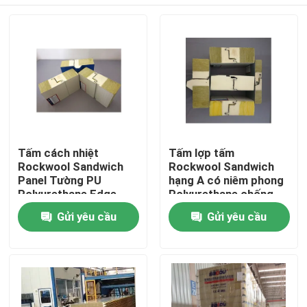
Tấm cách nhiệt
Tấm lợp tấm
Rockwool Sandwich
Rockwool Sandwich
Panel Tường PU
hạng A có niêm phong
Polyurethane Edge
Polyurethane chống
cháy
Trang chủ
Gửi yêu cầu
Gửi yêu cầu
Các sản phẩm
Về chúng tôi