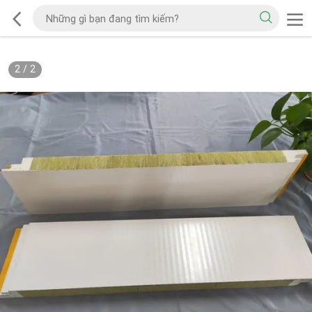
2
/
2