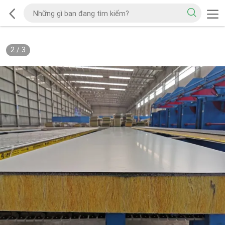
2
/
3