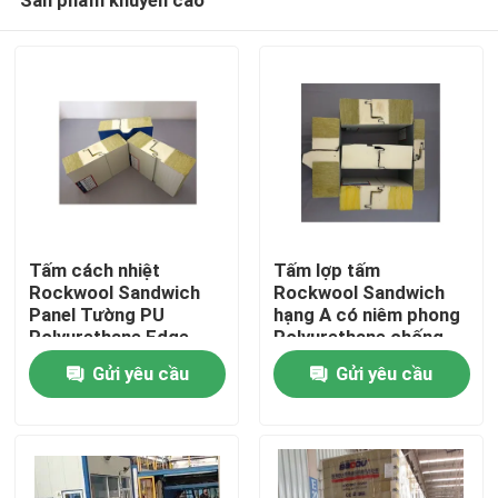
Tấm cách nhiệt
Tấm lợp tấm
Rockwool Sandwich
Rockwool Sandwich
Panel Tường PU
hạng A có niêm phong
Polyurethane Edge
Polyurethane chống
Trang chủ
cháy
Gửi yêu cầu
Gửi yêu cầu
Các sản phẩm
Về chúng tôi