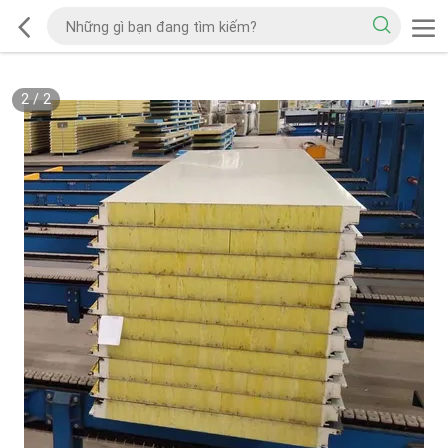
2
/
2