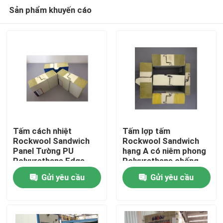
Sản phẩm khuyến cáo
Tấm cách nhiệt
Tấm lợp tấm
Rockwool Sandwich
Rockwool Sandwich
Panel Tường PU
hạng A có niêm phong
Trang chủ
Polyurethane Edge
Polyurethane chống
cháy
Gửi yêu cầu
Gửi yêu cầu
Các sản phẩm
Về chúng tôi