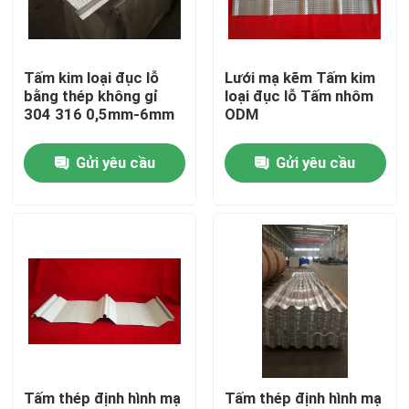
Tham quan nhà máy
Tấm kim loại đục lỗ
Lưới mạ kẽm Tấm kim
bằng thép không gỉ
loại đục lỗ Tấm nhôm
Kiểm soát chất lượng
304 316 0,5mm-6mm
ODM
Gửi yêu cầu
Gửi yêu cầu
Liên hệ chúng tôi
Yêu cầu báo giá
Các tòa nhà cấu trúc thép
Kho kết cấu thép
Tấm thép định hình mạ
Tấm thép định hình mạ
xưởng kết cấu thép