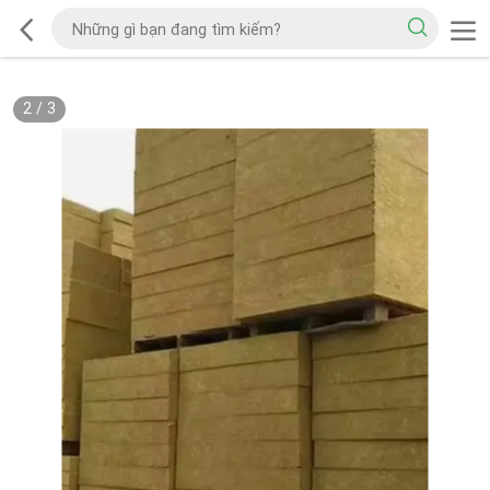
2
/
3