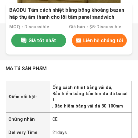
BAODU Tấm cách nhiệt bằng bông khoáng bazan
hấp thụ âm thanh cho lõi tấm panel sandwich
MOQ：Discussible
Giá bán：$5-Discussible
Giá tốt nhất
Liên hệ chúng tôi
Mô Tả SảN PHẩM
Ống cách nhiệt bằng vải đá
,
Bảo hiểm bằng tấm len đá đá basal
Điểm nổi bật:
t
,
Bảo hiểm bằng vải đá 30-100mm
Chứng nhận
CE
Delivery Time
21days