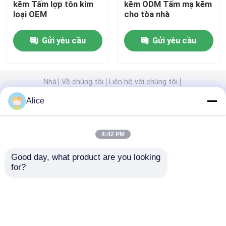
kẽm Tấm lợp tôn kim
kẽm ODM Tấm mạ kẽm
loại OEM
cho tòa nhà
Các tấm sandwich cách nhiệt
Gửi yêu cầu
Gửi yêu cầu
Kho thép tiền chế
Nhà
Về chúng tôi
Liên hệ với chúng tôi
kết cấu thép mô-đun
Desktop Site
Alice
Sơ đồ trang web
Privacy Policy
vật liệu xây dựng kim loại
4:42 PM
Phẩm chất
Các tòa nhà cấu trúc thép
Nhà máy
Good day, what product are you looking 
trung quốc.Copyright © 2026 Baodu
for?
International Advanced Construction Material
Co., Ltd.. All Rights Reserved.