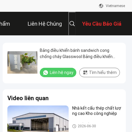
Vietnamese
Phẩm
Liên Hệ Chúng
Yêu Cầu Báo Giá
Tôi
Bảng điều khiển bánh sandwich cong
chống cháy Glasswool Bảng điều khiển
tường PIR ngoài trời
Liên hệ ngay
Tìm hiểu thêm
Video liên quan
Nhà kết cấu thép chất lượ
ng cao Kho công nghiệp
Kho kết cấu thép
2026-06-30