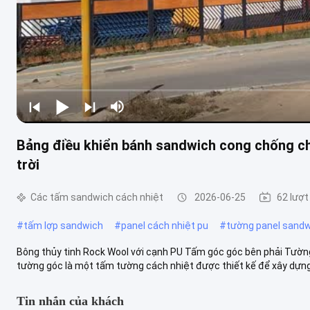
Bảng điều khiển bánh sandwich cong chống ch
trời
Các tấm sandwich cách nhiệt
2026-06-25
62 lượ
#
tấm lợp sandwich
#
panel cách nhiệt pu
#
tường panel sand
Bông thủy tinh Rock Wool với cạnh PU Tấm góc góc bên phải Tườn
tường góc là một tấm tường cách nhiệt được thiết kế để xây dựng 
Tin nhắn của khách