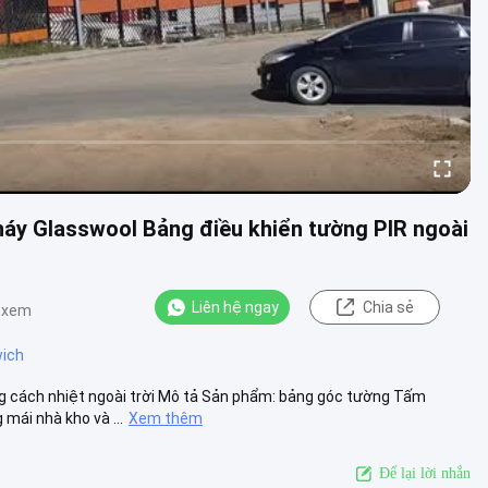
áy Glasswool Bảng điều khiển tường PIR ngoài
Liên hệ ngay
Chia sẻ
t xem
wich
g cách nhiệt ngoài trời Mô tả Sản phẩm: bảng góc tường Tấm
mái nhà kho và ...
Xem thêm
Để lại lời nhắn