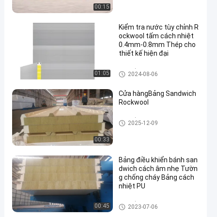
00:15
Kiểm tra nước tùy chỉnh R
ockwool tấm cách nhiệt
0.4mm-0.8mm Thép cho
thiết kế hiện đại
Các tấm sandwich cách nhiệt
01:05
2024-08-06
Cửa hàngBảng Sandwich
Rockwool
Các tấm sandwich cách nhiệt
2025-12-09
00:33
Bảng điều khiển bánh san
dwich cách âm nhẹ Tườn
g chống cháy Bảng cách
nhiệt PU
Các tấm sandwich cách nhiệt
00:45
2023-07-06