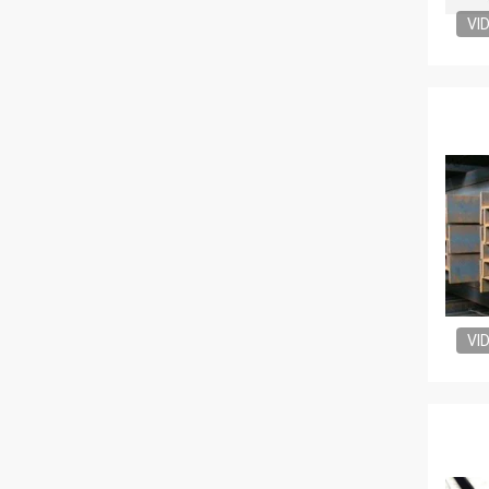
VI
VI