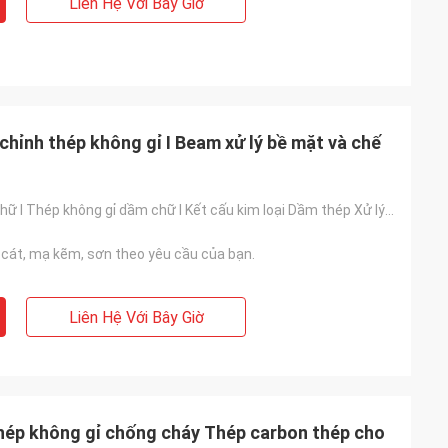
Liên Hệ Với Bây Giờ
 chỉnh thép không gỉ I Beam xử lý bề mặt và chế
 nó 8 ngày trước
t, cảm ơn bạn,
hận đượcsản phẩm
 cứ điều gì chúng
Kết cấu dầm chữ I Thép không gỉ dầm chữ I Kết cấu kim loại Dầm thép Xử lý bề mặt và chế tạo
 cát, mạ kẽm, sơn theo yêu cầu của bạn.
Liên Hệ Với Bây Giờ
hép không gỉ chống cháy Thép carbon thép cho