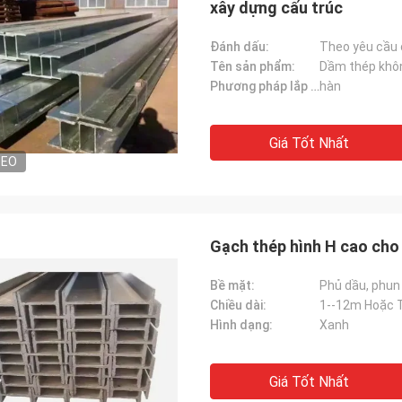
xây dựng cấu trúc
Đánh dấu:
Theo yêu cầu 
Tên sản phẩm:
Phương pháp lắp đặt:
hàn
Giá Tốt Nhất
DEO
Gạch thép hình H cao cho
Bề mặt:
Phủ dầu, phun
Chiều dài:
1--12m Hoặc 
Hình dạng:
Xanh
Giá Tốt Nhất