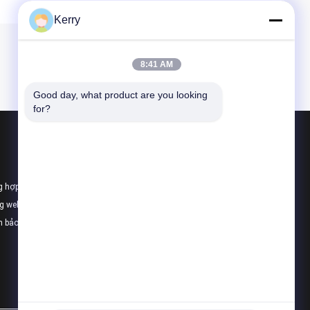
Kerry
8:41 AM
Good day, what product are you looking 
for?
Sản phẩm
Kho thép chế tạo sẵn
g hợp
Tấm Polyurethane Sandwich
ng web
Rockwool tấm Sandwich
h bảo mật
Tất cả danh mục