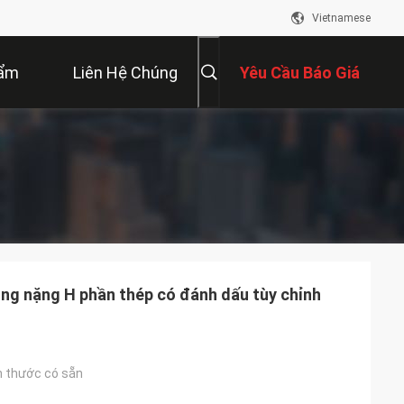
Vietnamese
hẩm
Liên Hệ Chúng
Yêu Cầu Báo Giá
Tôi
ạng nặng H phần thép có đánh dấu tùy chỉnh
h thước có sẵn