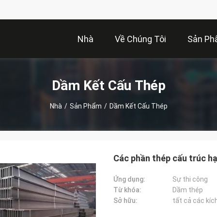
Nhà
Về Chúng Tôi
Sản P
Dầm Kết Cấu Thép
Nhà
/
Sản Phẩm
/
Dầm Kết Cấu Thép
Các phần thép cấu trúc h
Ứng dụng:
Sự thi công
Từ khóa:
Dầm thép
Sở hữu:
tất cả các kíc