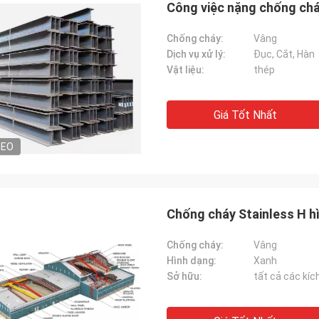
Công việc nặng chống chá
Chống cháy:
Vâng
Dịch vụ xử lý:
Đục, Cắt, Hàn
Vật liệu:
thép
Giá Tốt Nhất
DEO
Chống cháy Stainless H h
Chống cháy:
Vâng
Hình dạng:
Xanh
Sở hữu:
tất cả các kíc