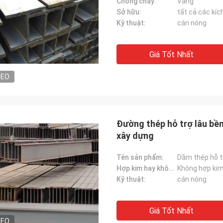
Chống cháy:
Vâng
Sở hữu:
tất cả các kíc
Kỹ thuật:
cán nóng
Giá Tốt Nhất
DEO
Đường thép hỗ trợ lâu bề
xây dựng
Tên sản phẩm:
Hợp kim hay không:
Không hợp ki
Kỹ thuật:
cán nóng
Giá Tốt Nhất
DEO