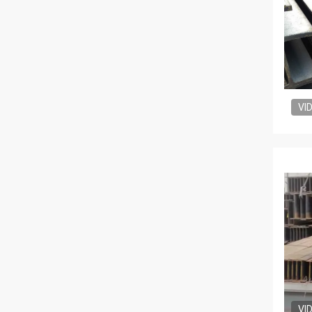
VI
VI