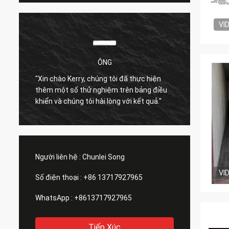
VI
ÔNG
"Xin chào Kerry, chúng tôi đã thực hiện
rất hà
thêm một số thử nghiệm trên bảng điều
nhanh 
khiển và chúng tôi hài lòng với kết quả."
Người liên hệ :
Chunlei Song
VI
Số điện thoại :
+86 13717927965
WhatsApp :
+8613717927965
Tiếp Xúc