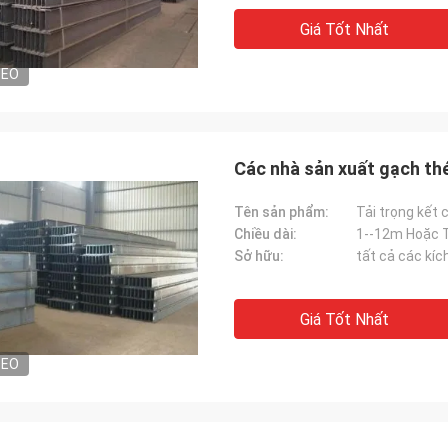
Giá Tốt Nhất
DEO
Các nhà sản xuất gạch th
Tên sản phẩm:
Tải trọng kết
Chiều dài:
1--12m Hoặc 
Sở hữu:
tất cả các kíc
Giá Tốt Nhất
DEO