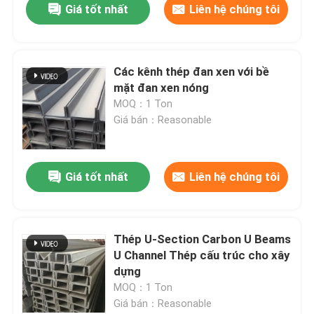
Giá tốt nhất
Liên hệ chúng tôi
Các kênh thép đan xen với bề
mặt đan xen nóng
MOQ：1 Ton
Giá bán：Reasonable
Giá tốt nhất
Liên hệ chúng tôi
Thép U-Section Carbon U Beams
U Channel Thép cấu trúc cho xây
dựng
MOQ：1 Ton
Giá bán：Reasonable