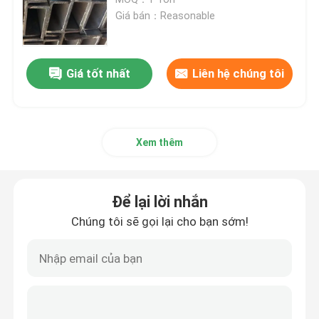
Giá bán：Reasonable
Kho thép tiền chế
Giá tốt nhất
Liên hệ chúng tôi
Bảng điều khiển bánh sandwich âm thanh
Tấm Sandwich bông thủy tinh
Xem thêm
kết cấu thép mô-đun
Để lại lời nhắn
Tấm ốp kim loại
Chúng tôi sẽ gọi lại cho bạn sớm!
Vòng cuộn tấm thép
Nhà chứa có thể gập lại