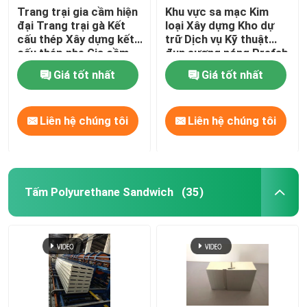
Trang trại gia cầm hiện
Khu vực sa mạc Kim
đại Trang trại gà Kết
loại Xây dựng Kho dự
Bông thủy tinh cách nhiệt
cấu thép Xây dựng kết
trữ Dịch vụ Kỹ thuật
cấu thép nhẹ Gia cầm
đun sương nóng Prefab
Steel Warehouse Thiết
Bảo hiểm bằng vải đá
Giá tốt nhất
Giá tốt nhất
kế khung thép Xây
dựng lưu trữ mô-đun
Giải pháp
Dầm kết cấu thép
Liên hệ chúng tôi
Liên hệ chúng tôi
góc thép
Tấm Polyurethane Sandwich
(35)
Phần kênh thép