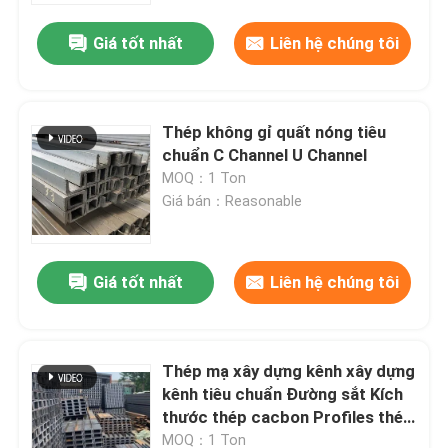
Giá tốt nhất
Liên hệ chúng tôi
Thép không gỉ quất nóng tiêu
chuẩn C Channel U Channel
MOQ：1 Ton
Giá bán：Reasonable
Giá tốt nhất
Liên hệ chúng tôi
Trang chủ
Thép mạ xây dựng kênh xây dựng
Các sản phẩm
kênh tiêu chuẩn Đường sắt Kích
thước thép cacbon Profiles thép
kênh
Về chúng tôi
MOQ：1 Ton