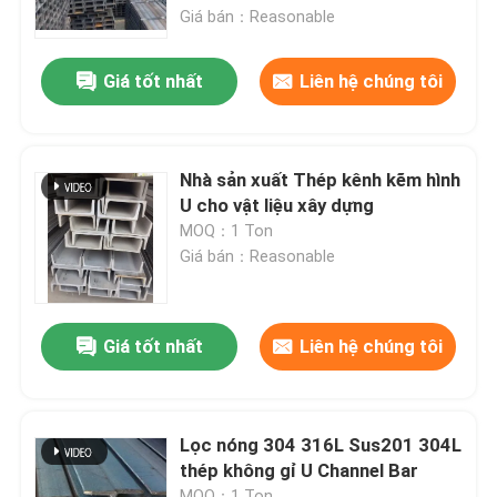
Giá bán：Reasonable
Tham quan nhà máy
Giá tốt nhất
Liên hệ chúng tôi
Kiểm soát chất lượng
Nhà sản xuất Thép kênh kẽm hình
Liên hệ chúng tôi
U cho vật liệu xây dựng
MOQ：1 Ton
Giá bán：Reasonable
Yêu cầu báo giá
Kho thép chế tạo sẵn
Giá tốt nhất
Liên hệ chúng tôi
Tấm Polyurethane Sandwich
Lọc nóng 304 316L Sus201 304L
thép không gỉ U Channel Bar
Rockwool tấm Sandwich
MOQ：1 Ton