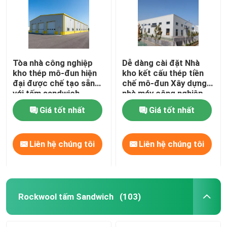
Tòa nhà công nghiệp
Dễ dàng cài đặt Nhà
kho thép mô-đun hiện
kho kết cấu thép tiền
đại được chế tạo sẵn
chế mô-đun Xây dựng
với tấm sandwich
nhà máy công nghiệp
Xưởng thép thương mại
Giá tốt nhất
Giá tốt nhất
Liên hệ chúng tôi
Liên hệ chúng tôi
Trang chủ
Các sản phẩm
Rockwool tấm Sandwich
(103)
Về chúng tôi