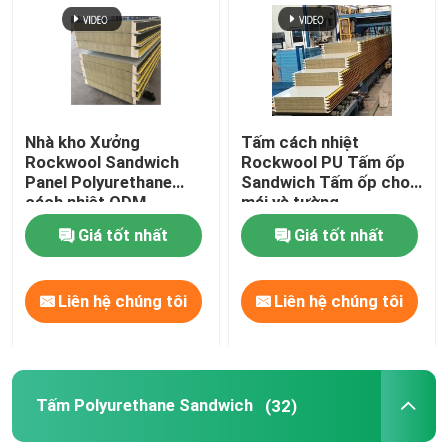
Tham quan nhà máy
Kiểm soát chất lượng
Nhà kho Xưởng
Tấm cách nhiệt
Rockwool Sandwich
Rockwool PU Tấm ốp
Panel Polyurethane
Sandwich Tấm ốp cho
Liên hệ chúng tôi
cách nhiệt ODM
mái và tường
Giá tốt nhất
Giá tốt nhất
Yêu cầu báo giá
Liên hệ chúng tôi
Liên hệ chúng tôi
Kho thép chế tạo sẵn
kết cấu thép mô-đun
Tấm Polyurethane Sandwich
(32)
Rockwool tấm Sandwich