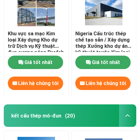
Khu vực sa mạc Kim
Nigeria Cấu trúc thép
loại Xây dựng Kho dự
chế tạo sẵn / Xây dựng
trữ Dịch vụ Kỹ thuật
thép Xưởng kho dự án
đun sương nóng Prefab
kỹ thuật trước Kim loại
Steel Warehouse Thiết
chống nước Cấu trúc
Giá tốt nhất
Giá tốt nhất
kế khung thép Xây
bền vững tiêu chuẩn
dựng lưu trữ mô-đun
Giải pháp
Liên hệ chúng tôi
Liên hệ chúng tôi
kết cấu thép mô-đun
(20)