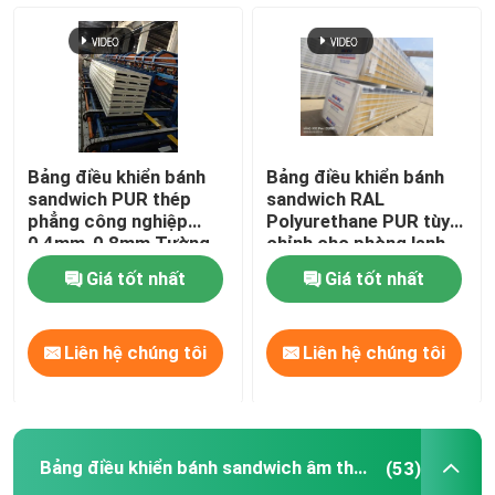
Tấm Polyurethane Sandwich
Bảng điều khiển bánh sandwich âm thanh
Bảng điều khiển bánh
Bảng điều khiển bánh
Tấm Sandwich bông thủy tinh
sandwich PUR thép
sandwich RAL
phẳng công nghiệp
Polyurethane PUR tùy
0,4mm-0,8mm Tường
chỉnh cho phòng lạnh
nội thất bên ngoài
Kho thép tiền chế
Giá tốt nhất
Giá tốt nhất
Tấm ốp kim loại
Liên hệ chúng tôi
Liên hệ chúng tôi
tấm kim loại đục lỗ
Bảng điều khiển bánh sandwich âm thanh
(53)
Thép tấm định hình